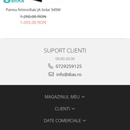
Panou fotovoltaic JA Solar 545W
1.250,00 RON
1.055,00 RON
SUPORT CLIENTI
09.00-20.00
0729259125
info@dias.ro
MAGAZINUL MEU
CLIENTI
DATE COMERCIALE