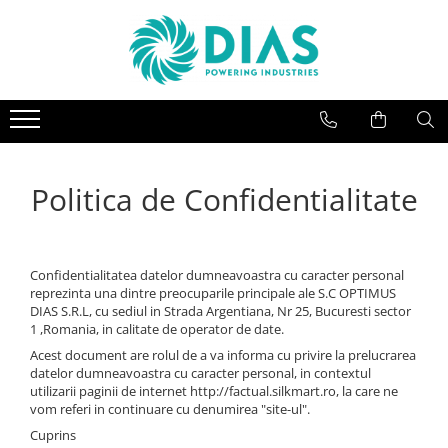
SISTEME FOTOVOLTAICE
CONVERTIZOARE
MOTOARE ELECTRICE
Invertoare
Convertizoare monofazate
Motoare trifazice
Invertoare Hibrid
Convertizoare trifazice
Panouri fotovoltaice
Politica de Confidentialitate
Confidentialitatea datelor dumneavoastra cu caracter personal
reprezinta una dintre preocuparile principale ale S.C OPTIMUS
DIAS S.R.L, cu sediul in Strada Argentiana, Nr 25, Bucuresti sector
1 ,Romania, in calitate de operator de date.
Acest document are rolul de a va informa cu privire la prelucrarea
datelor dumneavoastra cu caracter personal, in contextul
utilizarii paginii de internet http://factual.silkmart.ro, la care ne
vom referi in continuare cu denumirea "site-ul".
Cuprins