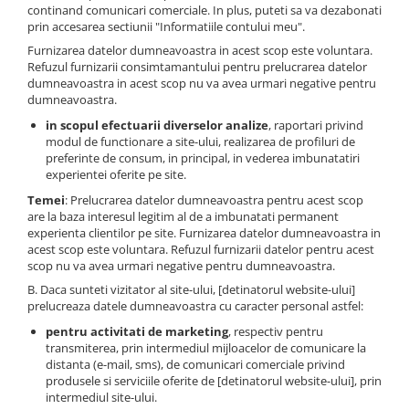
continand comunicari comerciale. In plus, puteti sa va dezabonati
prin accesarea sectiunii "Informatiile contului meu".
Furnizarea datelor dumneavoastra in acest scop este voluntara.
Refuzul furnizarii consimtamantului pentru prelucrarea datelor
dumneavoastra in acest scop nu va avea urmari negative pentru
dumneavoastra.
in scopul efectuarii diverselor analize
, raportari privind
modul de functionare a site-ului, realizarea de profiluri de
preferinte de consum, in principal, in vederea imbunatatiri
experientei oferite pe site.
Temei
: Prelucrarea datelor dumneavoastra pentru acest scop
are la baza interesul legitim al de a imbunatati permanent
experienta clientilor pe site. Furnizarea datelor dumneavoastra in
acest scop este voluntara. Refuzul furnizarii datelor pentru acest
scop nu va avea urmari negative pentru dumneavoastra.
B. Daca sunteti vizitator al site-ului, [detinatorul website-ului]
prelucreaza datele dumneavoastra cu caracter personal astfel:
pentru activitati de marketing
, respectiv pentru
transmiterea, prin intermediul mijloacelor de comunicare la
distanta (e-mail, sms), de comunicari comerciale privind
produsele si serviciile oferite de [detinatorul website-ului], prin
intermediul site-ului.