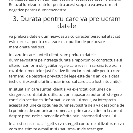
Refuzul furnizarii datelor pentru acest scop nu va avea urmari
negative pentru dumneavoastra.
3. Durata pentru care va prelucram
datele
va prelucra datele dumneavoastra cu caracter personal atat cat
este necesar pentru realizarea scopurilor de prelucrare
mentionate mai sus.
In cazul in care sunteti client, vom prelucra datele
dumneavoastra pe intreaga durata a raporturilor contractuale si
ulterior conform obligatiilor legale care revin in sarcina (de ex, in
cazul documentelor justificative financiar-contabile pentru care
termenul de pastrare prevazut de lege este de 10 ani de la data
incheierii exercitiului financiar in cursul caruia au fost intocmite).
In situatia in care sunteti client si va exercitati optiunea de
stergere a contului de utilizator, prin apasarea butonul "stergere
cont" din sectiunea "informatiile contului meu", va interpreta
aceasta actiune ca optiunea dumneavoastra de a va dezabona de
la primirea de comunicari comerciale prin care va tinem la curent
despre produsele si serviciile oferite prin intermediul site-ului.
In acest sens, daca alegeti sa va stergeti contul de utilizator, nu va
vom mai trimite e-mailuri si / sau sms-uri de acest gen.