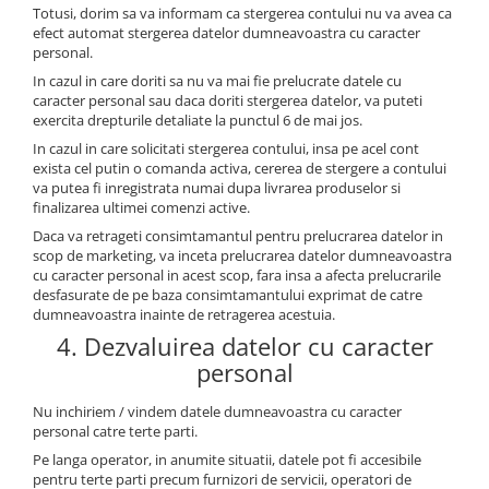
Totusi, dorim sa va informam ca stergerea contului nu va avea ca
efect automat stergerea datelor dumneavoastra cu caracter
personal.
In cazul in care doriti sa nu va mai fie prelucrate datele cu
caracter personal sau daca doriti stergerea datelor, va puteti
exercita drepturile detaliate la punctul 6 de mai jos.
In cazul in care solicitati stergerea contului, insa pe acel cont
exista cel putin o comanda activa, cererea de stergere a contului
va putea fi inregistrata numai dupa livrarea produselor si
finalizarea ultimei comenzi active.
Daca va retrageti consimtamantul pentru prelucrarea datelor in
scop de marketing, va inceta prelucrarea datelor dumneavoastra
cu caracter personal in acest scop, fara insa a afecta prelucrarile
desfasurate de pe baza consimtamantului exprimat de catre
dumneavoastra inainte de retragerea acestuia.
4. Dezvaluirea datelor cu caracter
personal
Nu inchiriem / vindem datele dumneavoastra cu caracter
personal catre terte parti.
Pe langa operator, in anumite situatii, datele pot fi accesibile
pentru terte parti precum furnizori de servicii, operatori de