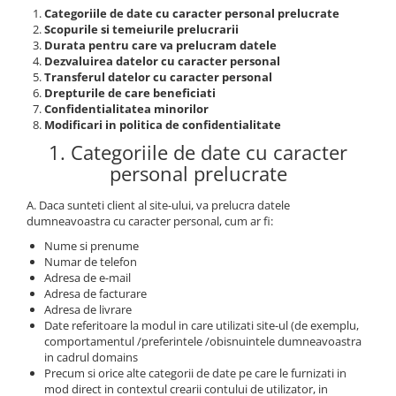
Categoriile de date cu caracter personal prelucrate
Scopurile si temeiurile prelucrarii
Durata pentru care va prelucram datele
Dezvaluirea datelor cu caracter personal
Transferul datelor cu caracter personal
Drepturile de care beneficiati
Confidentialitatea minorilor
Modificari in politica de confidentialitate
1. Categoriile de date cu caracter
personal prelucrate
A. Daca sunteti client al site-ului, va prelucra datele
dumneavoastra cu caracter personal, cum ar fi:
Nume si prenume
Numar de telefon
Adresa de e-mail
Adresa de facturare
Adresa de livrare
Date referitoare la modul in care utilizati site-ul (de exemplu,
comportamentul /preferintele /obisnuintele dumneavoastra
in cadrul domains
Precum si orice alte categorii de date pe care le furnizati in
mod direct in contextul crearii contului de utilizator, in