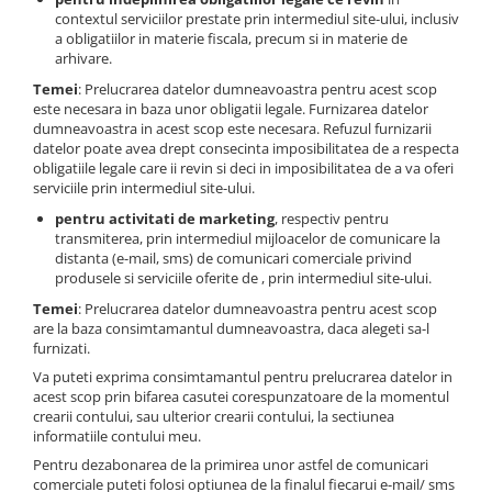
contextul serviciilor prestate prin intermediul site-ului, inclusiv
a obligatiilor in materie fiscala, precum si in materie de
arhivare.
Temei
: Prelucrarea datelor dumneavoastra pentru acest scop
este necesara in baza unor obligatii legale. Furnizarea datelor
dumneavoastra in acest scop este necesara. Refuzul furnizarii
datelor poate avea drept consecinta imposibilitatea de a respecta
obligatiile legale care ii revin si deci in imposibilitatea de a va oferi
serviciile prin intermediul site-ului.
pentru activitati de marketing
, respectiv pentru
transmiterea, prin intermediul mijloacelor de comunicare la
distanta (e-mail, sms) de comunicari comerciale privind
produsele si serviciile oferite de , prin intermediul site-ului.
Temei
: Prelucrarea datelor dumneavoastra pentru acest scop
are la baza consimtamantul dumneavoastra, daca alegeti sa-l
furnizati.
Va puteti exprima consimtamantul pentru prelucrarea datelor in
acest scop prin bifarea casutei corespunzatoare de la momentul
crearii contului, sau ulterior crearii contului, la sectiunea
informatiile contului meu.
Pentru dezabonarea de la primirea unor astfel de comunicari
comerciale puteti folosi optiunea de la finalul fiecarui e-mail/ sms