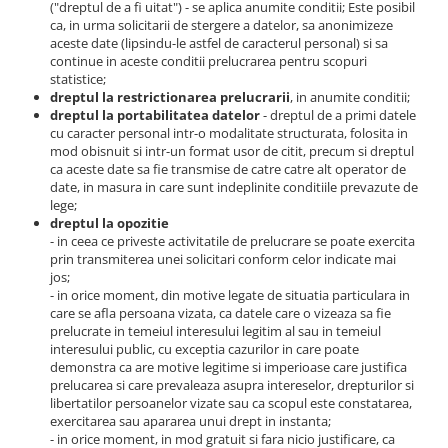
("dreptul de a fi uitat") - se aplica anumite conditii; Este posibil
ca, in urma solicitarii de stergere a datelor, sa anonimizeze
aceste date (lipsindu-le astfel de caracterul personal) si sa
continue in aceste conditii prelucrarea pentru scopuri
statistice;
dreptul la restrictionarea prelucrarii
, in anumite conditii;
dreptul la portabilitatea datelor
- dreptul de a primi datele
cu caracter personal intr-o modalitate structurata, folosita in
mod obisnuit si intr-un format usor de citit, precum si dreptul
ca aceste date sa fie transmise de catre catre alt operator de
date, in masura in care sunt indeplinite conditiile prevazute de
lege;
dreptul la opozitie
- in ceea ce priveste activitatile de prelucrare se poate exercita
prin transmiterea unei solicitari conform celor indicate mai
jos;
- in orice moment, din motive legate de situatia particulara in
care se afla persoana vizata, ca datele care o vizeaza sa fie
prelucrate in temeiul interesului legitim al sau in temeiul
interesului public, cu exceptia cazurilor in care poate
demonstra ca are motive legitime si imperioase care justifica
prelucarea si care prevaleaza asupra intereselor, drepturilor si
libertatilor persoanelor vizate sau ca scopul este constatarea,
exercitarea sau apararea unui drept in instanta;
- in orice moment, in mod gratuit si fara nicio justificare, ca