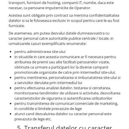
transport, furnizori de hosting, companii IT, numite, daca este
necesar, ca persoane imputernicite de Operator.
Acestea sunt obligate prin contract sa mentina confidentialitatea
datelor si sa le foloseasca exclusiv in scopul pentru care le-au fost
furnizate.
De asemenea, am putea dezvalui datele dumneavoastra cu
caracter personal catre autoritatile publice centrale / locale, in
urmatoarele cazuri exemplificativ enumerate:
pentru administrarea site-ului
in situatiile in care aceasta comunicare ar fi necesara pentru
atribuirea de premii sau alte facilitati persoanelor vizate,
obtinute ca urmare a participarii lor la diverse campanii
promotionale organizate de catre prin intermediul site-ului;
pentru mentinerea, personalizarea si imbunatatirea site-ului si
a serviciilor derulate prin intermediul lui
pentru efectuarea analizei datelor, testarea si cercetarea,
monitorizarea tendintelor de utilizare si activitate, dezvoltarea
caracteristicilor de siguranta si autentificarea utilizatorilor
pentru transmiterea de comunicari comerciale de marketing,
in conditiile si limitele prevazute de lege
atunci cand dezvaluirea datelor cu caracter personal este
prevazuta de lege etc.
5. Transferul datelor cu caracter