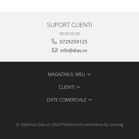
SUPORT CLIENTI
09.00-20.00
0729259125
info@dias.ro
MAGAZINUL MEU
CLIENTI
DATE COMERCIALE
© Optimus Dias srl 2023
Platforma E-commerce by Gomag