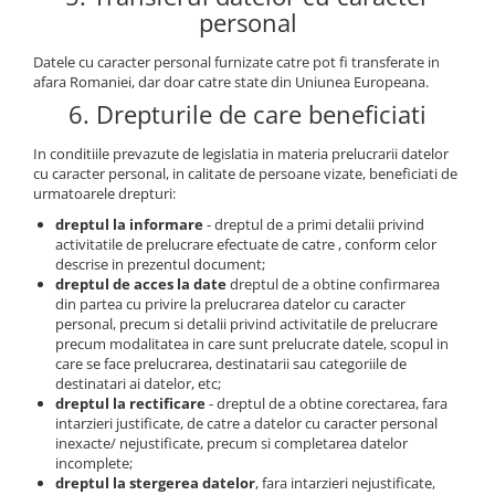
personal
Datele cu caracter personal furnizate catre pot fi transferate in
afara Romaniei, dar doar catre state din Uniunea Europeana.
6. Drepturile de care beneficiati
In conditiile prevazute de legislatia in materia prelucrarii datelor
cu caracter personal, in calitate de persoane vizate, beneficiati de
urmatoarele drepturi:
dreptul la informare
- dreptul de a primi detalii privind
activitatile de prelucrare efectuate de catre , conform celor
descrise in prezentul document;
dreptul de acces la date
dreptul de a obtine confirmarea
din partea cu privire la prelucrarea datelor cu caracter
personal, precum si detalii privind activitatile de prelucrare
precum modalitatea in care sunt prelucrate datele, scopul in
care se face prelucrarea, destinatarii sau categoriile de
destinatari ai datelor, etc;
dreptul la rectificare
- dreptul de a obtine corectarea, fara
intarzieri justificate, de catre a datelor cu caracter personal
inexacte/ nejustificate, precum si completarea datelor
incomplete;
dreptul la stergerea datelor
, fara intarzieri nejustificate,