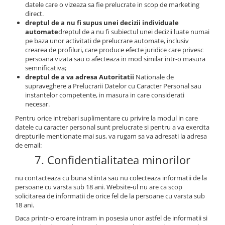
datele care o vizeaza sa fie prelucrate in scop de marketing
direct.
dreptul de a nu fi supus unei decizii individuale
automate
dreptul de a nu fi subiectul unei decizii luate numai
pe baza unor activitati de prelucrare automate, inclusiv
crearea de profiluri, care produce efecte juridice care privesc
persoana vizata sau o afecteaza in mod similar intr-o masura
semnificativa;
dreptul de a va adresa Autoritatii
Nationale de
supraveghere a Prelucrarii Datelor cu Caracter Personal sau
instantelor competente, in masura in care considerati
necesar.
Pentru orice intrebari suplimentare cu privire la modul in care
datele cu caracter personal sunt prelucrate si pentru a va exercita
drepturile mentionate mai sus, va rugam sa va adresati la adresa
de email:
7. Confidentialitatea minorilor
nu contacteaza cu buna stiinta sau nu colecteaza informatii de la
persoane cu varsta sub 18 ani. Website-ul nu are ca scop
solicitarea de informatii de orice fel de la persoane cu varsta sub
18 ani.
Daca printr-o eroare intram in posesia unor astfel de informatii si