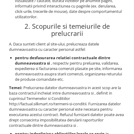
vizualizate / cautate, durata vizitelor pe anumite pagini,
informatii privind interactiunea cu paginile (ex. derularea,
click-urile, trecerile de mouse), date despre comportamentul
utilizatorilor.
2. Scopurile si temeiurile de
prelucrarii
A. Daca sunteti client al site-ului, prelucreaza datele
dumneavoastra cu caracter personal astfel:
pentru desfasurarea relatiei contractuale dintre
dumneavoastra si
, respectiv pentru preluarea, validarea,
expedierea si facturarea comenzii plasate pe site, informarea
dumneavoastra asupra starii comenzii, organizarea returului
de produse comandate etc.
Temei:
Prelucrarea datelor dumneavoastra in acest scop are la
baza contractul incheiat intre dumneavoastra si , definit in
cuprinsul Termenelor si Conditiilor
http://factual.silkmart.ro/termeni-si-conditii. Furnizarea datelor
dumneavoastra cu caracter personal este necesara pentru
executarea acestui contract. Refuzul furnizarii datelor poate avea
drept consecinta imposibilitatea derularii raporturilor
contractuale dintre dumneavoastra si .
pentru indeplinirea obligatiilor legale ce revin
in