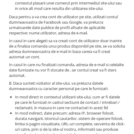
contextul plasarii unei comenzi prin intermediul site-ului sau
in orice alt mod care rezulta din utilizarea site-ului.
Daca pentru a va crea cont de utilizator pe site, utilizati contul
dumneavoastra de Facebook sau Google, va prelucra
urmatoarele date publice de profil afisate de aplicatiile
respective: nume utilizator, adresa de e-mail.
In cazul in care alegeti sa va creati cont de utilizator doar inainte
de a finaliza comanda unui produs disponibil pe site, se va solicita
adresa dumneavoastra de e-mail in baza careia va fi creat
automat un cont.
In cazul in care nu finalizati comanda, adresa de e-mail si celelalte
date furnizate nu vor fi stocate de , iar contul creat va fi sters
automat.
B. Daca sunteti vizitator al site-ului, va prelucra datele
dumneavoastra cu caracter personal pe care le furnizati:
In mod direct in contextul utilizarii site-ului, cum ar fi datele
pe care le furnizati in cadrul sectiunii de contact / intrebari /
reclamatii, in masura in care ne contactati in acest fel
In mod indirect, date precum: adresa IP, browser folosit,
durata navigarii, istoricul cautarilor, sistem de operare folosit,
limba si pagini vizualizate, URL-uri complete, secventa de click-
uri catre, prin si de la site-ul nostru, informatii sau produse