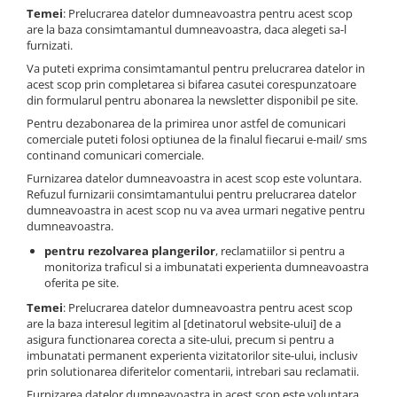
Temei
: Prelucrarea datelor dumneavoastra pentru acest scop
are la baza consimtamantul dumneavoastra, daca alegeti sa-l
furnizati.
Va puteti exprima consimtamantul pentru prelucrarea datelor in
acest scop prin completarea si bifarea casutei corespunzatoare
din formularul pentru abonarea la newsletter disponibil pe site.
Pentru dezabonarea de la primirea unor astfel de comunicari
comerciale puteti folosi optiunea de la finalul fiecarui e-mail/ sms
continand comunicari comerciale.
Furnizarea datelor dumneavoastra in acest scop este voluntara.
Refuzul furnizarii consimtamantului pentru prelucrarea datelor
dumneavoastra in acest scop nu va avea urmari negative pentru
dumneavoastra.
pentru rezolvarea plangerilor
, reclamatiilor si pentru a
monitoriza traficul si a imbunatati experienta dumneavoastra
oferita pe site.
Temei
: Prelucrarea datelor dumneavoastra pentru acest scop
are la baza interesul legitim al [detinatorul website-ului] de a
asigura functionarea corecta a site-ului, precum si pentru a
imbunatati permanent experienta vizitatorilor site-ului, inclusiv
prin solutionarea diferitelor comentarii, intrebari sau reclamatii.
Furnizarea datelor dumneavoastra in acest scop este voluntara.