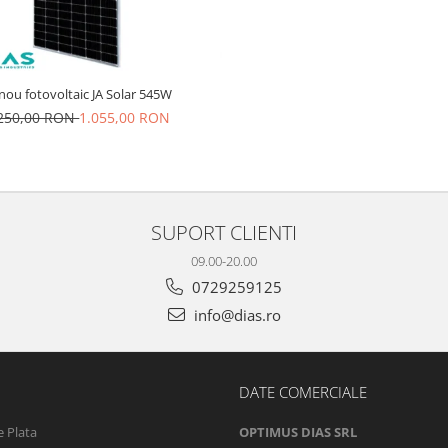
nou fotovoltaic JA Solar 545W
.250,00 RON
1.055,00 RON
SUPORT CLIENTI
09.00-20.00
0729259125
info@dias.ro
DATE COMERCIALE
 Plata
OPTIMUS DIAS SRL