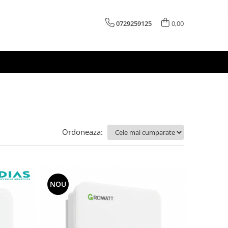
0729259125
0,00
Ordoneaza:
NOU