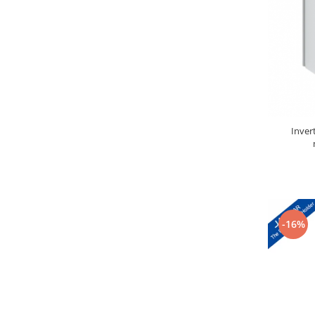
Inver
-16%