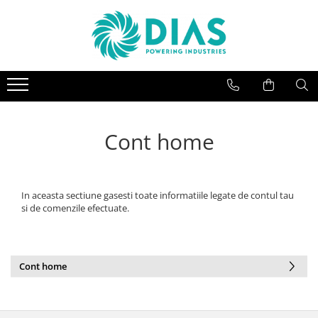
SISTEME FOTOVOLTAICE
CONVERTIZOARE
MOTOARE ELECTRICE
Invertoare
Convertizoare monofazate
Motoare trifazice
Invertoare Hibrid
Convertizoare trifazice
Panouri fotovoltaice
Cont home
In aceasta sectiune gasesti toate informatiile legate de contul tau
si de comenzile efectuate.
Cont home