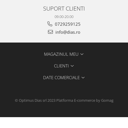
SUPORT CLIENTI
09.00-20.00
0729259125
info@dias.ro
MAGAZINUL MEU
CLIENTI
DATE COMERCIALE
© Optimus Dias srl 2023
Platforma E-commerce by Gomag