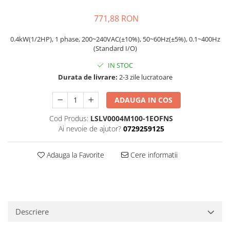
771,88 RON
0.4kW(1/2HP), 1 phase, 200~240VAC(±10%), 50~60Hz(±5%), 0.1~400Hz
(Standard I/O)
IN STOC
Durata de livrare:
2-3 zile lucratoare
ADAUGA IN COS
Cod Produs:
LSLV0004M100-1EOFNS
Ai nevoie de ajutor?
0729259125
Adauga la Favorite
Cere informatii
Descriere