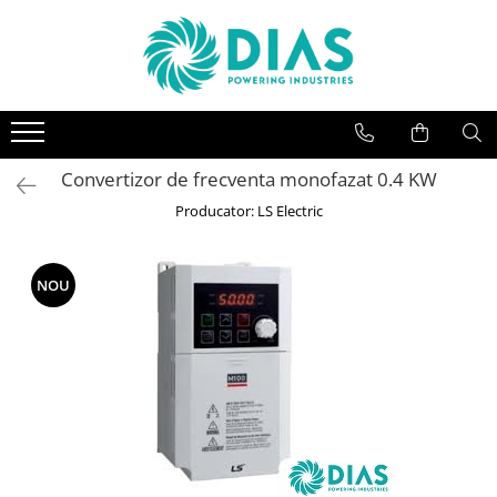
SISTEME FOTOVOLTAICE
CONVERTIZOARE
MOTOARE ELECTRICE
Invertoare
Convertizoare monofazate
Motoare trifazice
Invertoare Hibrid
Convertizoare trifazice
Convertizor de frecventa monofazat 0.4 KW
Panouri fotovoltaice
Producator: LS Electric
NOU