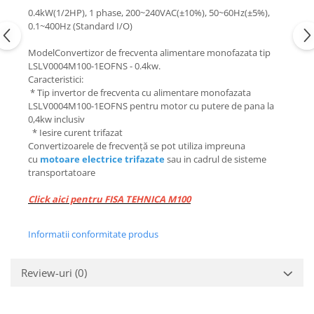
0.4kW(1/2HP), 1 phase, 200~240VAC(±10%), 50~60Hz(±5%),
0.1~400Hz (Standard I/O)
ModelConvertizor de frecventa alimentare monofazata tip
LSLV0004M100-1EOFNS - 0.4kw.
Caracteristici:
* Tip invertor de frecventa cu alimentare monofazata
LSLV0004M100-1EOFNS pentru motor cu putere de pana la
0,4kw inclusiv
* Iesire curent trifazat
Convertizoarele de frecvenţă se pot utiliza impreuna
cu
motoare electrice trifazate
sau in cadrul de sisteme
transportatoare
Click aici pentru FISA TEHNICA M100
Informatii conformitate produs
Review-uri
(0)